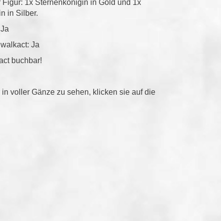
 Figur: 1x Sternenkönigin in Gold und 1x
n in Silber.
 Ja
walkact: Ja
act buchbar!
 in voller Gänze zu sehen, klicken sie auf die