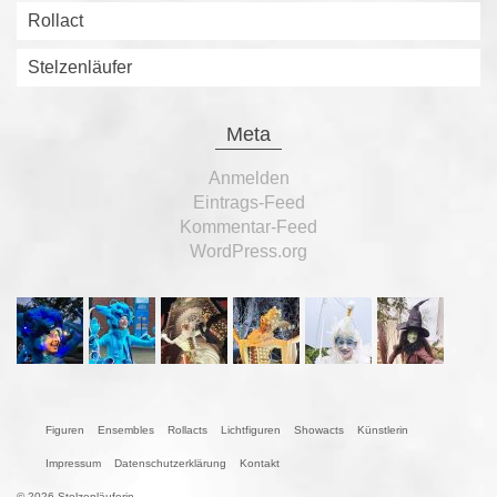
Rollact
Stelzenläufer
Meta
Anmelden
Eintrags-Feed
Kommentar-Feed
WordPress.org
Figuren
Ensembles
Rollacts
Lichtfiguren
Showacts
Künstlerin
Impressum
Datenschutzerklärung
Kontakt
© 2026 Stelzenläuferin